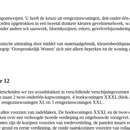
ngontwerpen. U heeft de keuze uit eengezinswoningen, drie-onder-éé
orden opgetrokken in een tweetal donkere kleuren gevelmetselwerk, w
onder andere wit sauswerk, bloemkozijnen, erkers, gevelverbijzonderin
nische uitstraling door middel van materiaalgebruik, kleurenbeeldspra
t begrip ‘Oorspronkelijk Wonen’ zich niet alleen beperken tot de woning 
r 12
erscheiden we zes woonblokken in verschillende verschijningsvormen 
den naast 2 twee-onderéén-kapwoningen, 4 hoekwoningen XXXL (blok A
7 eengezinswoningen XL en 5 eengezinswoningen XXL .
allen voorzien van zadeldaken. De hoekwoningen XXXL en de twee-
en over een verhoogde tweede verdieping en uitgebouwde voorgevel.
ten zijn de kozijnen voorzien van roedeverdeling, de panelen tussen e
 grond en eerste verdieping, de ronde raamkozijnen voorzien van rollag