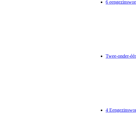
6 eengezinswon
Twee-onder-éé
4 Eengezinswon