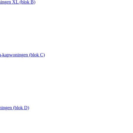
ingen XL (blok B)
n-kapwoningen (blok C)
ingen (blok D)