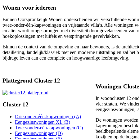
Wonen voor iedereen
Binnen Oorspronkelijk Wonen onderscheiden wij verschillende woni
twee-onder-één-kapwoningen en vrijstaande villa’s. Alle woningen w
creatief wordt omgesprongen met diversiteit door gevelaccenten van 
hoekoplossingen met luifels en verspringende gevelvlakken.
Binnen de context van de omgeving en haar bewoners, is de architecto
detaillering, landelijk/klassiek met een moderne uitstraling en zal he
bijdrage leven aan een complete en hoogwaardige leefomgeving.
Plattegrond Cluster 12
Woningen Cluste
In wooncluster 12 ond
Cluster 12
vier straten. We vin
eengezinswoningen, 
Drie-onder-één-kapwoningen (A)
De woningen worden 
Eengezinswoningen XL (B)
kapwoningen beschikk
Twee-onder-één-kapwoningen (C)
beeldbepalende elemen
Eengezinswoningen (D)
kozijnen op de begane
Eengezinswoningen (E)