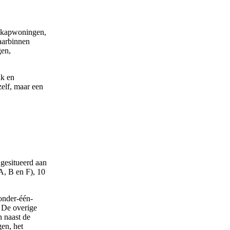
n-kapwoningen,
aarbinnen
gen,
ak en
zelf, maar een
gesitueerd aan
, B en F), 10
onder-één-
 De overige
n naast de
en, het