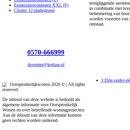
terugliggende siermet
Eengezinswoningen XXL (F)
in combinatie met lu
Cluster 12 plattegrond
betimmering van hout
worden voorzien van 
ontstaat.
0570-666999
deventer@tenhag.nl
3 Drie-onder-é
Oorspronkelijkwonen 2026 © | All rights
reserved.
De inhoud van deze website is bedoeld als
algemene informatie over Oorspronkelijk
Wonen en over betreffende woningprojecten.
Aan de inhoud van deze informatie kunnen
geen rechten worden ontleend.