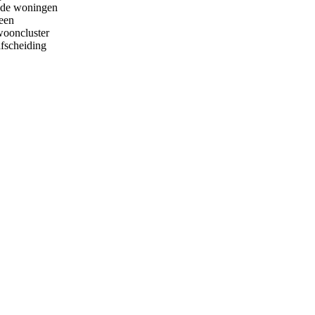
n de woningen
een
wooncluster
fscheiding